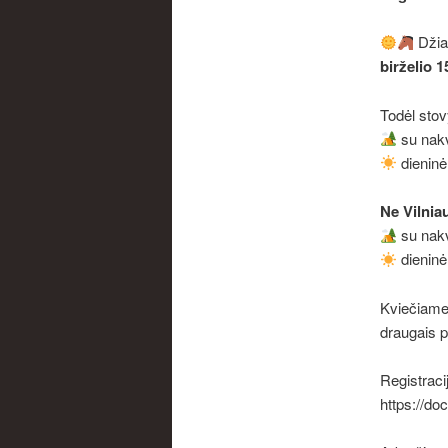
Džiau
birželio 1
Todėl sto
su nak
dieninė
Ne Vilnia
su nak
dieninė
Kviečiame 
draugais p
Registracij
https://d