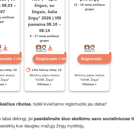
 08.03 –
žirgus, su
12 - 18 metų amžiaus
grupei
.07
žirgais, šalia
tų amžiaus
žirgų“ 2026 | VIII
pei
pamaina 08.10 –
08.14
6 - 17 metų amžiaus
grupei
struotis
Registruotis
Registruotis
€ 280
už veiklą
€ 280
už veiklą
vų vietų: 14
Liko laisvų vietų: 12
jimo klubas
Mickūnų jojimo klubas
Mickūnų jojimo klubas
Žirgai"
"KEMK Žirgai"
"KEMK Žirgai"
aus r.
Vilniaus r.
Vilniaus r.
skaičius ribotas
, todėl kviečiame registruotis jau dabar!
labai dėkingi, jei
pasidalinsite šiuo skelbimu savo socialiniuose t
pasiektų kuo daugiau mažųjų žirgų mylėtojų.