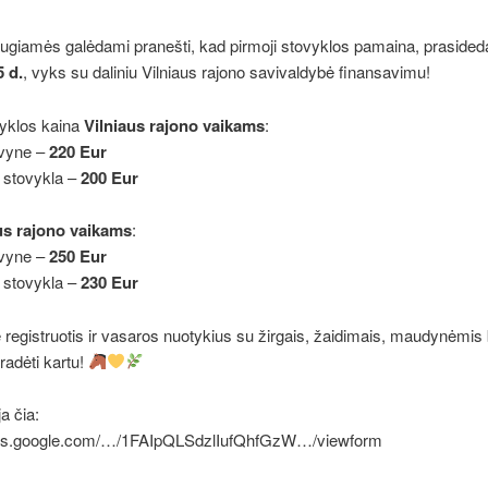
giamės galėdami pranešti, kad pirmoji stovyklos pamaina, prasideda
5 d.
, vyks su daliniu Vilniaus rajono savivaldybė finansavimu!
vyklos kaina
Vilniaus rajono vaikams
:
vyne –
220 Eur
 stovykla –
200 Eur
us rajono vaikams
:
vyne –
250 Eur
 stovykla –
230 Eur
registruotis ir vasaros nuotykius su žirgais, žaidimais, maudynėmis 
radėti kartu!
a čia:
ocs.google.com/…/1FAIpQLSdzlIufQhfGzW…/viewform