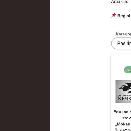
Arba čia:
Regist
Kategor
El
Edukacin
stov
„Mokaus
žirgą“ 2