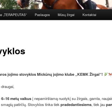
gas „TERAPEUTAS”
Paslaugos
Mūsų žirgai
Kontaktai
vyklos
ros jojimo stovyklos Mickūnų jojimo klube „KEMK Žirgai“!
o draugai,
e
6–16 metų vaikus
į nepamirštamą nuotykį su žirgais, gamta, naujai
 smagių patirčių. Stovyklos tinka tiek
pradedantiesiems
, tiek jau
pam