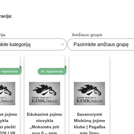
racija:
ija
Amžiaus grupė
. registracija
El. registracija
ė jojimo
Edukacinė jojimo
Savanorystė
ykla
stovykla
Mickūnų jojimo
i piešti
„Mokomės joti
klube | Pagalba
026 | VII
nuo 0 – apie
prie žirgų