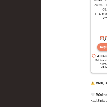
pamaina
08
6 - 17 me
gru
Regi
Liko lais
Mickūnų jo
"KEMK 
Vilni
Vietų 
Būsime 
kad žinia 